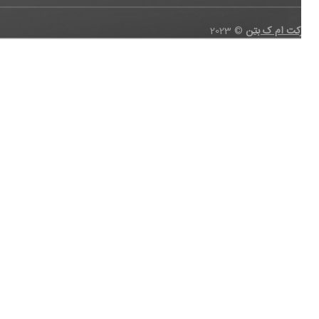
رکت ام ک بتن
©
2023