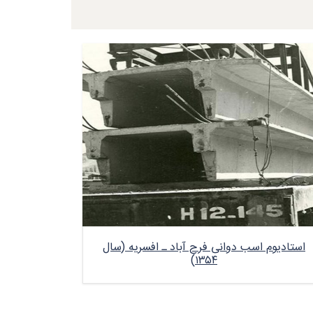
استادیوم اسب دوانی فرح آباد ـ افسریه (سال
۱۳۵۴)