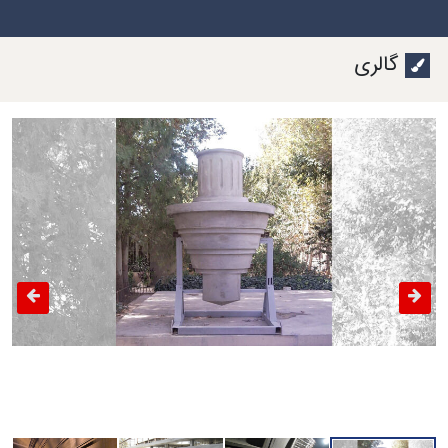
گالری