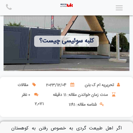
Ski
t
conten
کلبه سوئیسی چیست؟
تحریریه ام ک بتن
2023/12/04
مقالات
مدت زمان خواندن مقاله: 11 دقیقه
0 نظر
2,071
شناسه مقاله: 1191
اگر اهل طبیعت گردی به خصوص رفتن به کوهستان